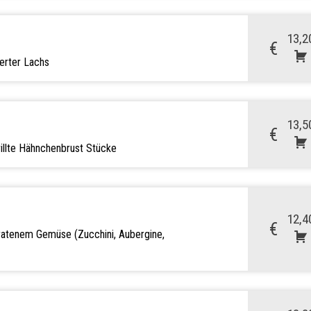
13,2
€
herter Lachs
13,5
€
illte Hähnchenbrust Stücke
12,4
€
bratenem Gemüse (Zucchini, Aubergine,