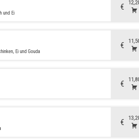
12,2
€
h und Ei
11,5
€
chinken, Ei und Gouda
11,8
€
13,2
€
n